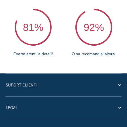
81
%
92
%
Foarte atenți la detalii!
O sa recomand și altora.
SUPORT CLIENȚI
LEGAL