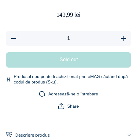
149,99 lei
Decrease
Increas
quantity for
quantity 
Sonerie
Soneri
Fara Fir/
Fara Fir
Wireless,
Wireless
Sold out
Zoopie®,
Zoopie®
Distanta
Distant
280m, 58
280m, 5
Melodii,
Melodii
Produsul nou poate fi achiziționat prin eMAG căutând după
Alimentare
Alimenta
codul de produs (Sku).
Priza
Priza
Home, 2
Home, 
Receptoare,
Receptoa
Adresează-ne o întrebare
Negru
Negru
Share
Descriere produs