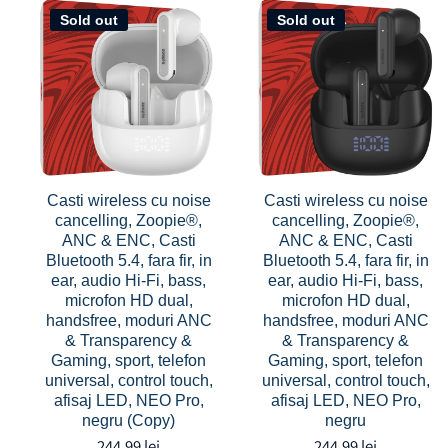
Sold out
Sold out
Casti wireless cu noise
Casti wireless cu noise
cancelling, Zoopie®,
cancelling, Zoopie®,
ANC & ENC, Casti
ANC & ENC, Casti
Bluetooth 5.4, fara fir, in
Bluetooth 5.4, fara fir, in
ear, audio Hi-Fi, bass,
ear, audio Hi-Fi, bass,
microfon HD dual,
microfon HD dual,
handsfree, moduri ANC
handsfree, moduri ANC
& Transparency &
& Transparency &
Gaming, sport, telefon
Gaming, sport, telefon
universal, control touch,
universal, control touch,
afisaj LED, NEO Pro,
afisaj LED, NEO Pro,
negru (Copy)
negru
244,99 lei
244,99 lei