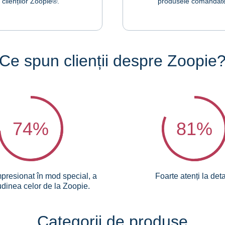
clienților Zoopie®.
produsele comandat
Ce spun clienții despre Zoopie
74
%
81
%
presionat în mod special, a
Foarte atenți la detal
tudinea celor de la Zoopie.
Categorii de produse