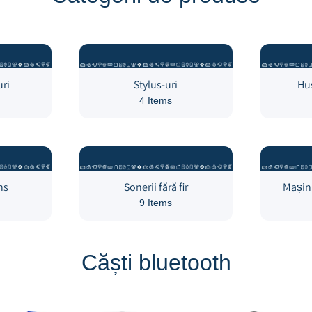
ri
Stylus-uri
Hus
4 Items
ns
Sonerii fără fir
Mașin
9 Items
Căști bluetooth