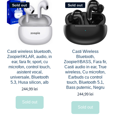
Sold out
Sold out
Casti wireless bluetooth,
Casti Wireless
Zoopie®KLAR, audio, in
Bluetooth,
ear, fara fir, sport, cu
Zoopie®BASS, Fara fir,
microfon, control touch,
Casti audio in ear, True
asistent vocal,
wireless, Cu microfon,
universale, Bluetooth
Earbuds cu control
5.3, Husa silicon, alb
touch, Bluetooth 5.1,
Bass puternic, Negru
244,99 lei
244,99 lei
Sold out
Sold out