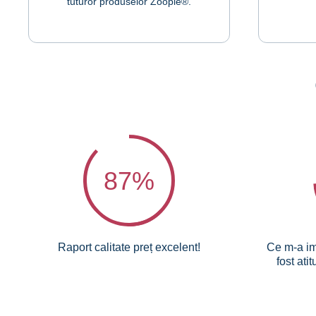
tuturor produselor Zoopie®.
87
%
Raport calitate preț excelent!
Ce m-a im
fost ati