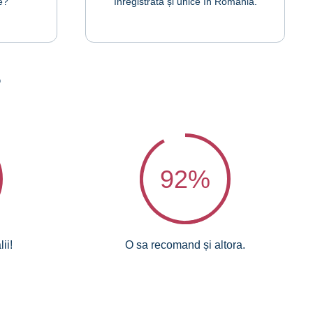
e?
înregistrată și unice în România.
?
92
%
ii!
O sa recomand și altora.