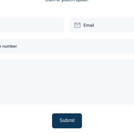
e
Email
e number
Submit