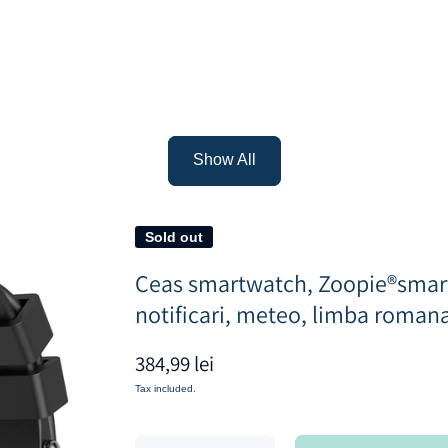
Show All
Sold out
Ceas smartwatch, Zoopie®smartC
notificari, meteo, limba roman
384,99 lei
Tax included.