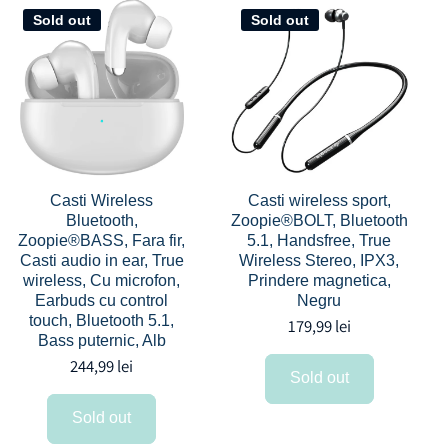
Sold out
Sold out
Casti Wireless
Casti wireless sport,
Bluetooth,
Zoopie®BOLT, Bluetooth
Zoopie®BASS, Fara fir,
5.1, Handsfree, True
Casti audio in ear, True
Wireless Stereo, IPX3,
wireless, Cu microfon,
Prindere magnetica,
Earbuds cu control
Negru
touch, Bluetooth 5.1,
179,99 lei
Bass puternic, Alb
244,99 lei
Sold out
Sold out