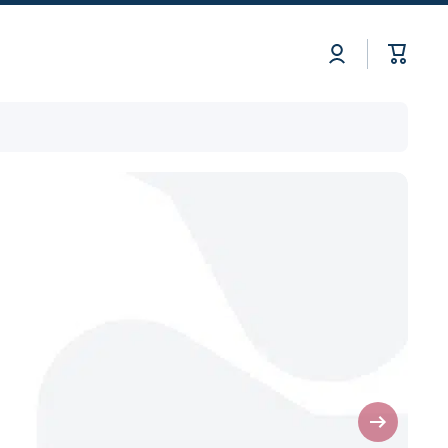
Log
Cart
in