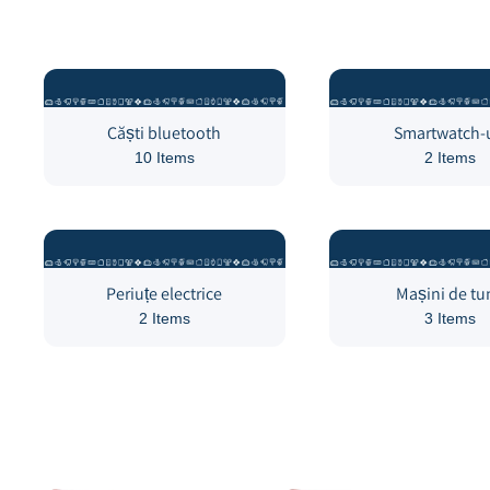
Căști bluetooth
Smartwatch-u
10 Items
2 Items
Periuțe electrice
Mașini de tu
2 Items
3 Items