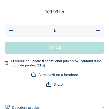
109,99 lei
Reduceți
Creșteți
cantitatea
cantitate
pentru
pentru
Sonerie
Sonerie
Fara Fir/
Fara Fir/
Vândut
Wireless,
Wireless
Zoopie®,
Zoopie®
Distanta
Distanta
280m, 58
280m, 5
Produsul nou poate fi achiziționat prin eMAG căutând după
Melodii,
Melodii,
codul de produs (Sku).
Alimentare
Alimentar
Priza
Priza
Home, 1
Home, 1
Adresează-ne o întrebare
Receptor,
Receptor
Negru
Negru
Share
Descriere produs