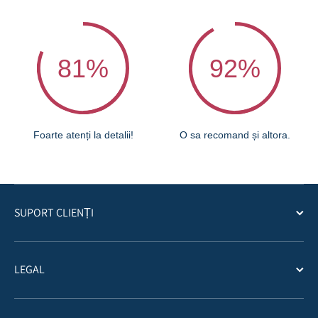
81
%
92
%
Foarte atenți la detalii!
O sa recomand și altora.
SUPORT CLIENȚI
LEGAL