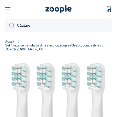
Sari la conținut
Căutare
Acasă
Set 4 rezerve periuta de dinti electrica Zoopie®Seago, compatibile cu
ZOP63/ ZOP64, Mediu, Alb
Sari la informațiile despre produs