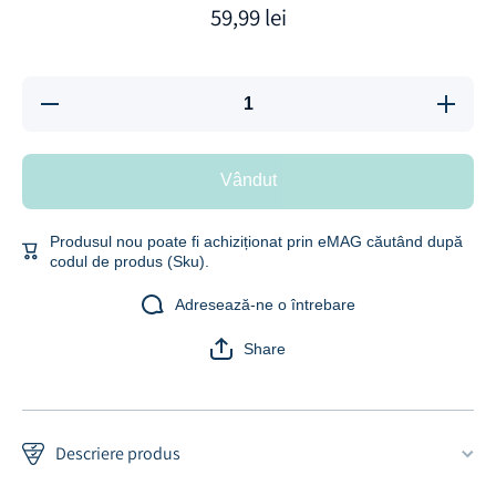
59,99 lei
Reduceți
Creșt
cantitatea
cantit
pentru Set 4
pentru 
rezerve periuta
rezerve p
de dinti
de din
Vândut
electrica
electr
Zoopie®Seago,
Zoopie®S
compatibile cu
compatib
ZOP63/
ZOP6
Produsul nou poate fi achiziționat prin eMAG căutând după
ZOP64, Mediu,
ZOP64, M
codul de produs (Sku).
Alb
Alb
Adresează-ne o întrebare
Share
Descriere produs