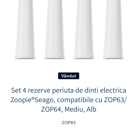
Deschideți media 1 în mod modal
Vândut
Set 4 rezerve periuta de dinti electrica
Zoopie®Seago, compatibile cu ZOP63/
ZOP64, Mediu, Alb
ZOP83