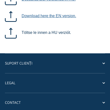
Download here the EN version.
Töltse le innen a HU verziót.
SUPORT CLIENȚI
LEGAL
CONTACT